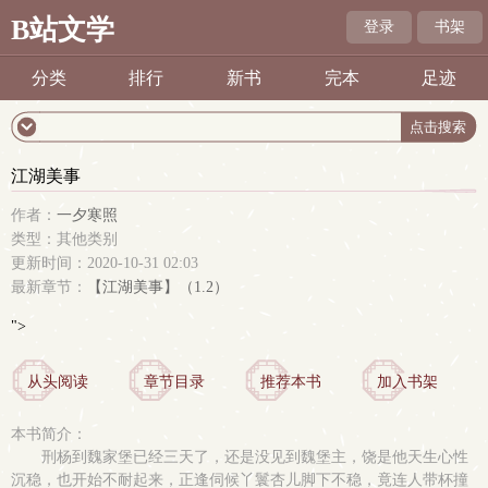
B站文学
登录
书架
分类
排行
新书
完本
足迹
江湖美事
作者：
一夕寒照
类型：其他类别
更新时间：2020-10-31 02:03
最新章节：
【江湖美事】（1.2）
">
从头阅读
章节目录
推荐本书
加入书架
本书简介：
刑杨到魏家堡已经三天了，还是没见到魏堡主，饶是他天生心性
沉稳，也开始不耐起来，正逢伺候丫鬟杏儿脚下不稳，竟连人带杯撞