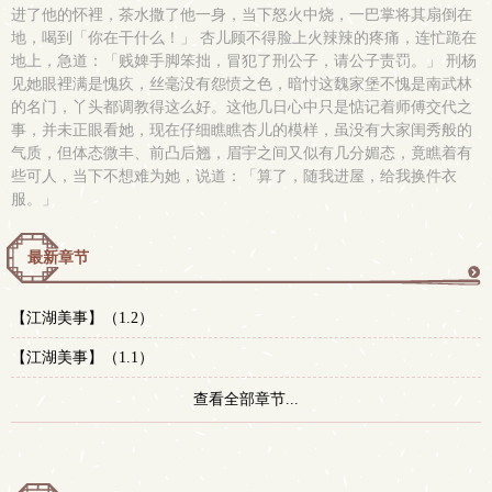
进了他的怀裡，茶水撒了他一身，当下怒火中烧，一巴掌将其扇倒在
地，喝到「你在干什么！」 杏儿顾不得脸上火辣辣的疼痛，连忙跪在
地上，急道：「贱婢手脚笨拙，冒犯了刑公子，请公子责罚。」 刑杨
见她眼裡满是愧疚，丝毫没有怨愤之色，暗忖这魏家堡不愧是南武林
的名门，丫头都调教得这么好。这他几日心中只是惦记着师傅交代之
事，并未正眼看她，现在仔细瞧瞧杏儿的模样，虽没有大家闺秀般的
气质，但体态微丰、前凸后翘，眉宇之间又似有几分媚态，竟瞧着有
些可人，当下不想难为她，说道：「算了，随我进屋，给我换件衣
服。」
最新章节
更
【江湖美事】（1.2）
多
【江湖美事】（1.1）
查看全部章节...